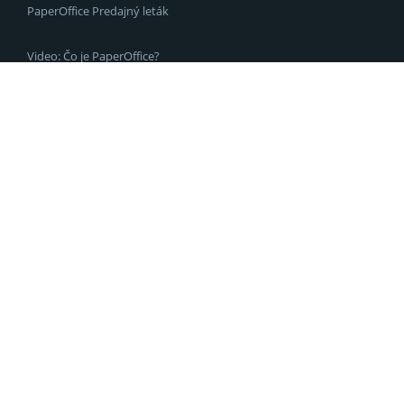
PaperOffice Predajný leták
Video: Čo je PaperOffice?
Video: Rýchly štart
Ultimátny 5-krokový sprievodca
Odtlačok
Kontakty a adresy
Podmienky používania
Zásady ochrany osobných
údajov
Zásady súborov cookie
PaperOffice AI
IDP
MCP
Jazyk sk-sk