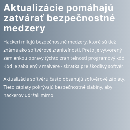
Aktualizácie pomáhajú
zatvárať bezpečnostné
medzery
Hackeri milujú bezpečnostné medzery, ktoré sú tiež
známe ako softvérové zraniteľnosti. Preto je vytvorený
zámienkou opravy týchto zraniteľností programový kód.
Kód je zabalený v malvére - skratka pre škodlivý softvér.
Aktualizácie softvéru často obsahujú softvérové záplaty.
Tieto záplaty pokrývajú bezpečnostné slabiny, aby
hackerov udržali mimo.