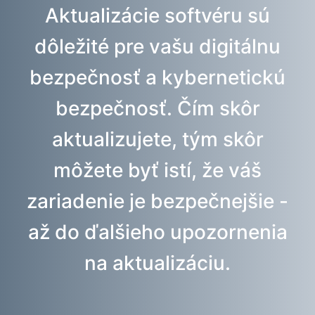
Aktualizácie softvéru sú
dôležité pre vašu digitálnu
bezpečnosť a kybernetickú
bezpečnosť. Čím skôr
aktualizujete, tým skôr
môžete byť istí, že váš
zariadenie je bezpečnejšie -
až do ďalšieho upozornenia
na aktualizáciu.