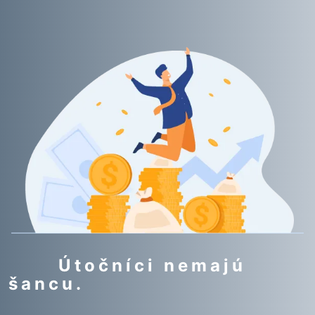
Útočníci nemajú
šancu.