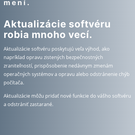
mení.
Aktualizácie softvéru
robia mnoho vecí.
Aktualizácie softvéru poskytujú veľa výhod, ako
napríklad opravu zistených bezpečnostných
zraniteľností, prispôsobenie nedávnym zmenám
operačných systémov a opravu alebo odstránenie chýb
počítača.
Aktualizácie môžu pridať nové funkcie do vášho softvéru
a odstrániť zastarané.