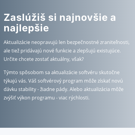
Zaslúžiš si najnovšie a
najlepšie
Aktualizácie neopravujú len bezpečnostné zraniteľnosti,
ale tiež pridávajú nové funkcie a zlepšujú existujúce.
Určite chcete zostať aktuálny, však?
Týmto spôsobom sa aktualizácie softvéru skutočne
týkajú vás. Váš softvérový program môže získať novú
dávku stability - žiadne pády. Alebo aktualizácia môže
zvýšiť výkon programu - viac rýchlosti.