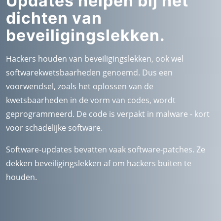
Updates helpen bij het
dichten van
beveiligingslekken.
Hackers houden van beveiligingslekken, ook wel
softwarekwetsbaarheden genoemd. Dus een
voorwendsel, zoals het oplossen van de
kwetsbaarheden in de vorm van codes, wordt
geprogrammeerd. De code is verpakt in malware - kort
voor schadelijke software.
Software-updates bevatten vaak software-patches. Ze
dekken beveiligingslekken af om hackers buiten te
houden.