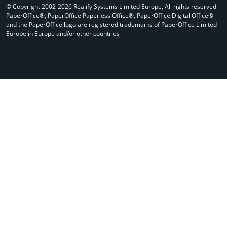
© Copyright 2002-2026 Realify Systems Limited Europe, All rights reserved
PaperOffice®, PaperOffice Paperless Office®, PaperOffice Digital Office®
and the PaperOffice logo are registered trademarks of PaperOffice Limited
Europe in Europe and/or other countries