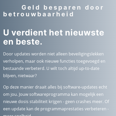
Geld besparen door
betrouwbaarheid
U verdient het nieuwste
en beste.
Door updates worden niet alleen beveiligingslekken
verholpen, maar ook nieuwe functies toegevoegd en
bestaande verbeterd. U wilt toch altijd up-to-date
blijven, nietwaar?
Op deze manier draait alles bij software-updates echt
om jou. Jouw softwareprogramma kan mogelijk een
nieuwe dosis stabiliteit krijgen - geen crashes meer. Of
een update kan de programmaprestaties verbeteren -