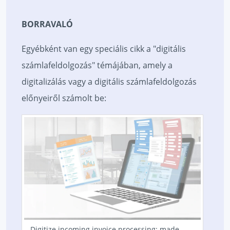
BORRAVALÓ
Egyébként van egy speciális cikk a "digitális
számlafeldolgozás" témájában, amely a
digitalizálás vagy a digitális számlafeldolgozás
előnyeiről számolt be:
Digitize incoming invoice processing: made