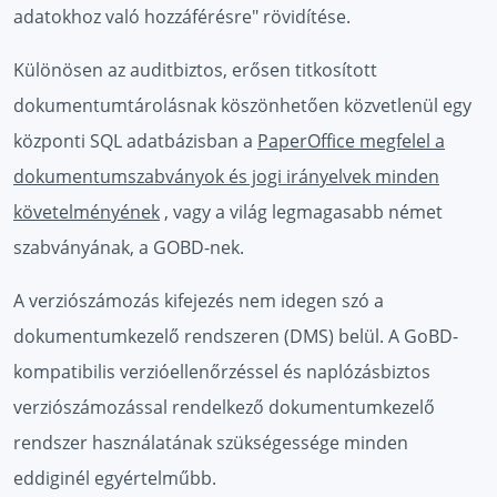
adatokhoz való hozzáférésre" rövidítése.
Különösen az auditbiztos, erősen titkosított
dokumentumtárolásnak köszönhetően közvetlenül egy
központi SQL adatbázisban a
PaperOffice megfelel a
dokumentumszabványok és jogi irányelvek minden
követelményének
, vagy a világ legmagasabb német
szabványának, a GOBD-nek.
A verziószámozás kifejezés nem idegen szó a
dokumentumkezelő rendszeren (DMS) belül. A GoBD-
kompatibilis verzióellenőrzéssel és naplózásbiztos
verziószámozással rendelkező dokumentumkezelő
rendszer használatának szükségessége minden
eddiginél egyértelműbb.