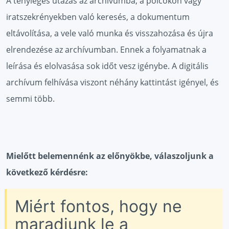
A tényleges utazás az archívumba, a polcokon vagy
iratszekrényekben való keresés, a dokumentum
eltávolítása, a vele való munka és visszahozása és újra
elrendezése az archívumban. Ennek a folyamatnak a
leírása és elolvasása sok időt vesz igénybe. A digitális
archívum felhívása viszont néhány kattintást igényel, és
semmi több.
Mielőtt belemennénk az előnyökbe, válaszoljunk a
következő kérdésre:
Miért fontos, hogy ne
maradjunk le a