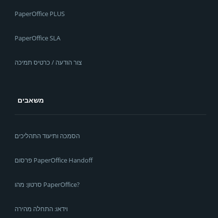
PaperOffice PLUS
PaperOffice SLA
צור הודעה / כרטיס תמיכה
משאבים
הסמכה ותיעוד התהליכים
פרסום PaperOffice Handoff
סרטון: מהו PaperOffice?
וידאו: התחלה מהירה