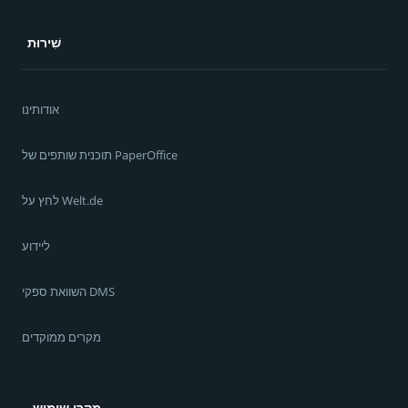
שִׁירוּת
אודותינו
תוכנית שותפים של PaperOffice
לחץ על Welt.de
ליידוע
השוואת ספקי DMS
מקרים ממוקדים
מקרי שימוש