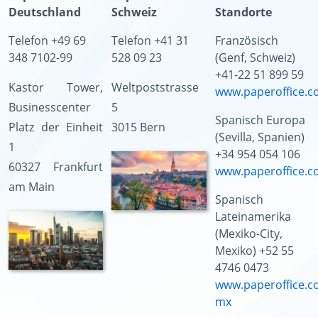
Deutschland
Schweiz
Standorte
Telefon +49 69
Telefon +41 31
Französisch
348 7102-99
528 09 23
(Genf, Schweiz)
+41-22 51 899 59
Kastor Tower,
Weltpoststrasse
www.paperoffice.c
Businesscenter
5
Spanisch Europa
Platz der Einheit
3015 Bern
(Sevilla, Spanien)
1
+34 954 054 106
60327 Frankfurt
www.paperoffice.c
am Main
Spanisch
Lateinamerika
(Mexiko-City,
Mexiko) +52 55
4746 0473
www.paperoffice.c
mx