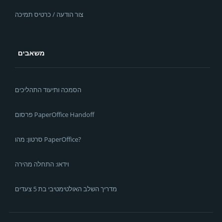
צור הודעה / כרטיס תמיכה
משאבים
הסמכה ותיעוד התהליכים
פרסום PaperOffice Handoff
סרטון: מהו PaperOffice?
וידאו: התחלה מהירה
מדריך השלב האולטימטיבי בת 5 צעדים