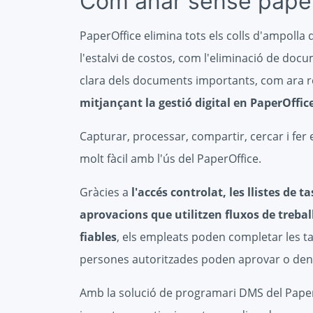
Com anar sense pape
PaperOffice elimina tots els colls d'ampoll
l'estalvi de costos, com l'eliminació de docu
clara dels documents importants, com ara re
mitjançant la gestió digital en PaperOffic
Capturar, processar, compartir, cercar i fer
molt fàcil amb l'ús del PaperOffice.
Gràcies a
l'accés controlat, les llistes de 
aprovacions que utilitzen fluxos de treball
fiables
, els empleats poden completar les t
persones autoritzades poden aprovar o dene
Amb la solució de programari DMS del Paper