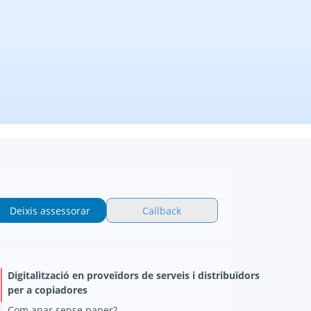
Deixis assessorar
Callback
Digitalització en proveïdors de serveis i distribuïdors
per a copiadores
Com anar sense paper?