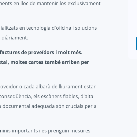
uments en lloc de mantenir-los exclusivament
alitzats en tecnologia d'oficina i solucions
 diàriament:
 factures de proveïdors i molt més.
tal, moltes cartes també arriben per
roveïdor o cada albarà de lliurament estan
 conseqüència, els escàners fiables, d'alta
stió documental adequada són crucials per a
rminis importants i es prenguin mesures