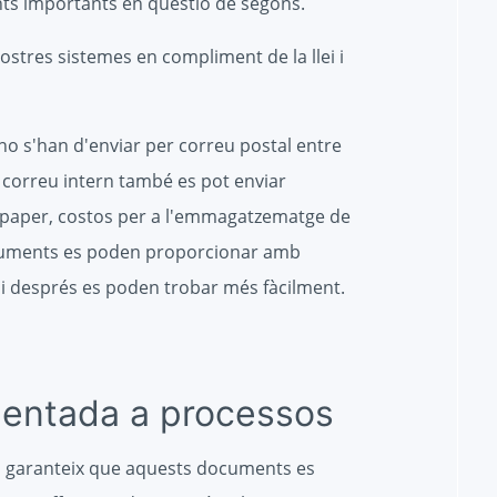
nts importants en qüestió de segons.
stres sistemes en compliment de la llei i
no s'han d'enviar per correu postal entre
 El correu intern també es pot enviar
a paper, costos per a l'emmagatzematge de
documents es poden proporcionar amb
.) i després es poden trobar més fàcilment.
ientada a processos
s garanteix que aquests documents es