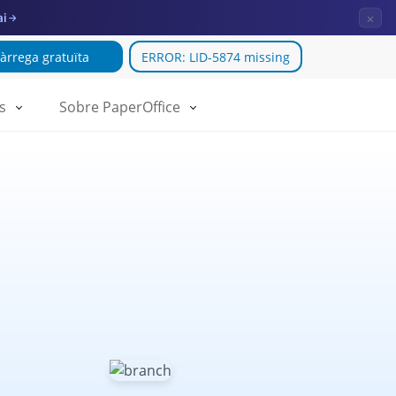
×
ai
→
àrrega gratuïta
ERROR: LID-5874 missing
s
Sobre PaperOffice