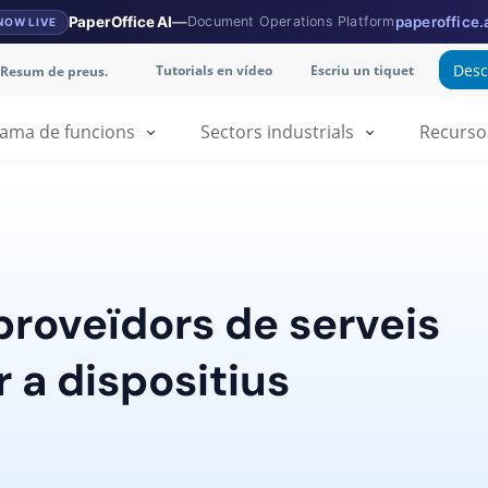
PaperOffice AI
—
Document Operations Platform
paperoffice.
NOW LIVE
Desc
Tutorials en vídeo
Escriu un tiquet
Resum de preus.
ama de funcions
Sectors industrials
Recurso
 proveïdors de serveis
r a dispositius