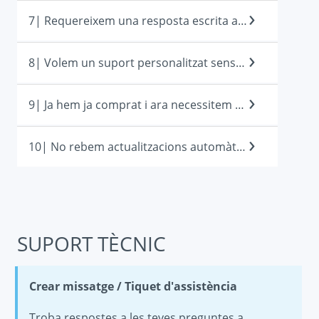
7| Requereixem una resposta escrita a les nostres preguntes.
8| Volem un suport personalitzat sense cap cost.
9| Ja hem ja comprat i ara necessitem ajuda
10| No rebem actualitzacions automàtiques ni noves versions.
SUPORT TÈCNIC
Crear missatge / Tiquet d'assistència
Troba respostes a les teves preguntes a