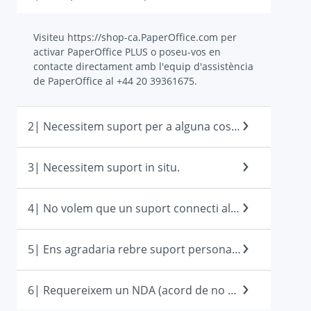
Visiteu https://shop-ca.PaperOffice.com per
activar PaperOffice PLUS o poseu-vos en
contacte directament amb l'equip d'assistència
de PaperOffice al +44 20 39361675.
2| Necessitem suport per a alguna cosa que no sigui PaperOffice
3| Necessitem suport in situ.
4| No volem que un suport connecti al nostre sistema.
5| Ens agradaria rebre suport personal, però no activem PaperOffice PLUS
6| Requereixem un NDA (acord de no divulgació)