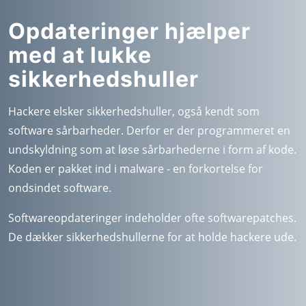
Opdateringer hjælper
med at lukke
sikkerhedshuller
Hackere elsker sikkerhedshuller, også kendt som
software sårbarheder. Derfor er der programmeret en
undskyldning som at løse sårbarhederne i form af kode.
Koden er pakket ind i malware - en forkortelse for
ondsindet software.
Softwareopdateringer indeholder ofte softwarepatches.
De dækker sikkerhedshullerne for at holde hackere ude.