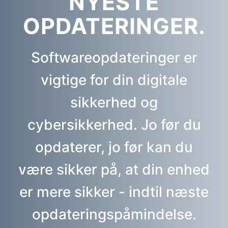
NYESTE
OPDATERINGER.
Softwareopdateringer er
vigtige for din digitale
sikkerhed og
cybersikkerhed. Jo før du
opdaterer, jo før kan du
være sikker på, at din enhed
er mere sikker - indtil næste
opdateringspåmindelse.