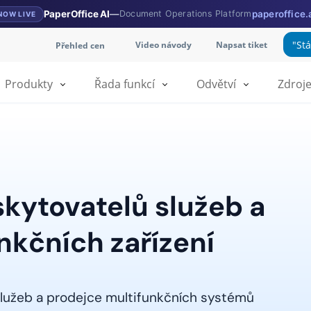
PaperOffice AI
—
Document Operations Platform
paperoffice.
NOW LIVE
"St
Video návody
Napsat tiket
Přehled cen
Produkty
Řada funkcí
Odvětví
Zdroj
skytovatelů služeb a
nkčních zařízení
lužeb a prodejce multifunkčních systémů