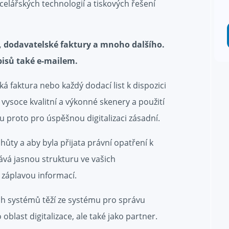
celářských technologií a tiskových řešení
y, dodavatelské faktury a mnoho dalšího.
pisů také e-mailem.
 faktura nebo každý dodací list k dispozici
vysoce kvalitní a výkonné skenery a použití
proto pro úspěšnou digitalizaci zásadní.
lhůty a aby byla přijata právní opatření k
vá jasnou strukturu ve vašich
záplavou informací.
ch systémů těží ze systému pro správu
last digitalizace, ale také jako partner.