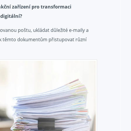
kční zařízení pro transformaci
igitální?
vanou poštu, ukládat důležité e-maily a
k těmto dokumentům přistupovat různí