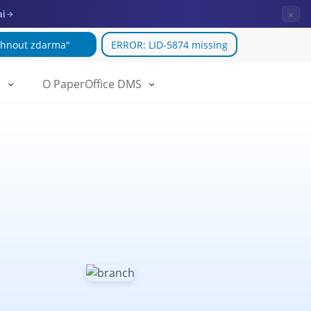
×
ai
→
áhnout zdarma"
ERROR: LID-5874 missing
e
O PaperOffice DMS