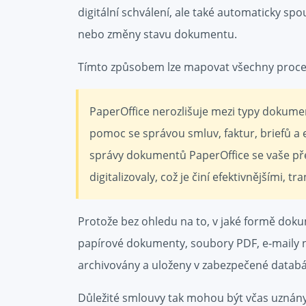
digitální schválení, ale také automaticky spo
nebo změny stavu dokumentu.
Tímto způsobem lze mapovat všechny proc
PaperOffice nerozlišuje mezi typy dokumen
pomoc se správou smluv, faktur, briefů a
správy dokumentů PaperOffice se vaše př
digitalizovaly, což je činí efektivnějšími, t
Protože bez ohledu na to, v jaké formě doku
papírové dokumenty, soubory PDF, e-maily n
archivovány a uloženy v zabezpečené databá
Důležité smlouvy tak mohou být včas uznán