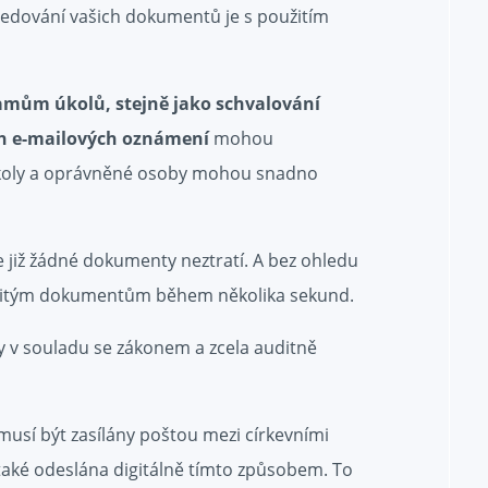
sledování vašich dokumentů je s použitím
mům úkolů, stejně jako schvalování
ch e-mailových oznámení
mohou
úkoly a oprávněné osoby mohou snadno
již žádné dokumenty neztratí. A bez ohledu
ležitým dokumentům během několika sekund.
 v souladu se zákonem a zcela auditně
usí být zasílány poštou mezi církevními
také odeslána digitálně tímto způsobem. To