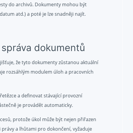
a cesty do archivů. Dokumenty mohou být
datum atd.) a poté je lze snadněji najít.
á správa dokumentů
šťuje, že tyto dokumenty zůstanou aktuální
ruje rozsáhlým modulem úloh a pracovních
řetězce a definovat stávající provozní
stečně je provádět automaticky.
cesů, protože úkol může být nejen přiřazen
 právy a lhůtami pro dokončení, vyžaduje