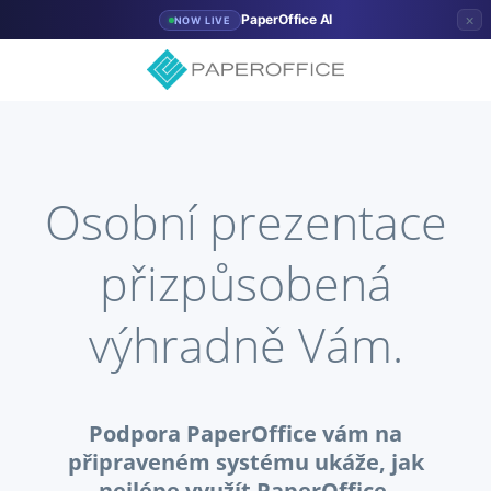
×
PaperOffice AI
NOW LIVE
Osobní prezentace
přizpůsobená
výhradně Vám.
Podpora PaperOffice vám na
připraveném systému ukáže, jak
nejlépe využít PaperOffice.