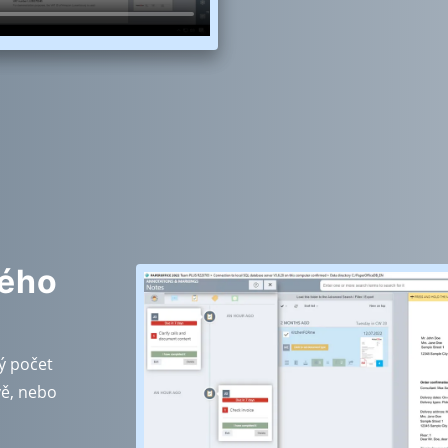
ného
ý počet
vě, nebo