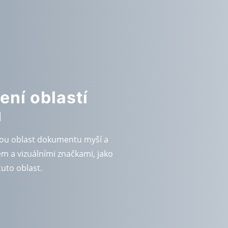
ení oblastí
ů
tou oblast dokumentu myší a
m a vizuálními značkami, jako
tuto oblast.