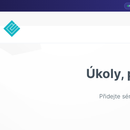
Úkoly, 
Přidejte sé