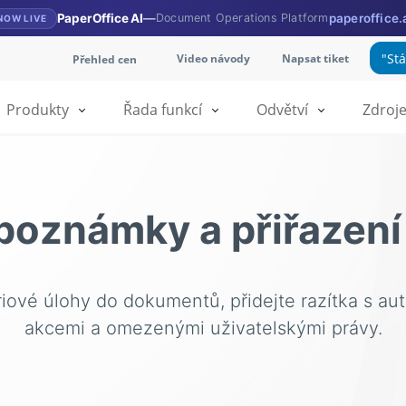
PaperOffice AI
—
Document Operations Platform
paperoffice.
NOW LIVE
"St
Video návody
Napsat tiket
Přehled cen
Produkty
Řada funkcí
Odvětví
Zdroj
poznámky a přiřazení
riové úlohy do dokumentů, přidejte razítka s a
akcemi a omezenými uživatelskými právy.