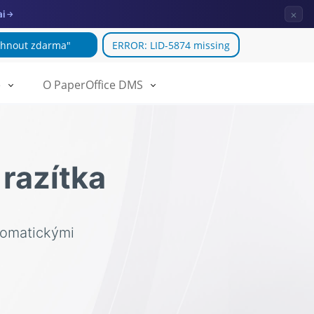
×
ai
→
áhnout zdarma"
ERROR: LID-5874 missing
e
O PaperOffice DMS
 razítka
utomatickými