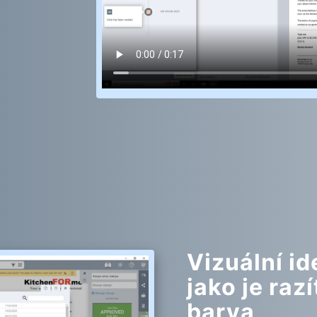
Vizuální id
jako je raz
barva