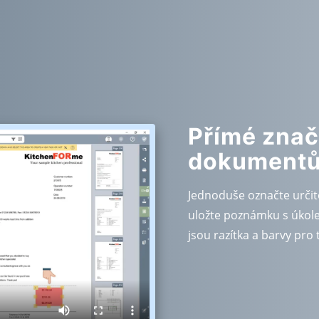
Přímé znač
dokument
Jednoduše označte urči
uložte poznámku s úkole
jsou razítka a barvy pro 