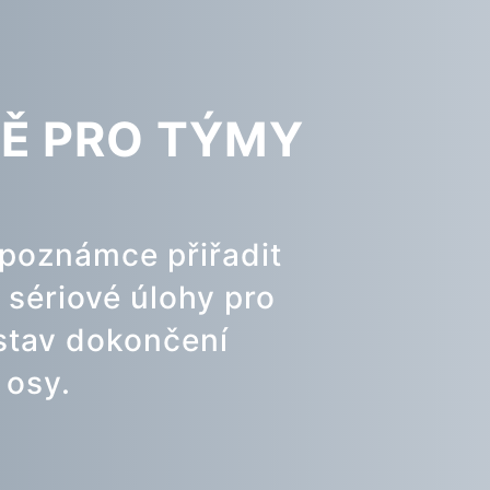
TĚ PRO TÝMY
 poznámce přiřadit
 sériové úlohy pro
stav dokončení
 osy.