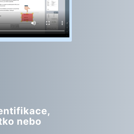
entifikace,
ítko nebo