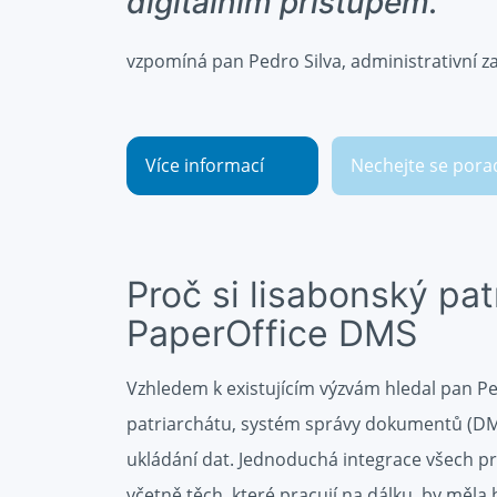
digitálním přístupem."
vzpomíná pan Pedro Silva, administrativní 
Více informací
Nechejte se pora
Proč si lisabonský pat
PaperOffice DMS
Vzhledem k existujícím výzvám hledal pan Pe
patriarchátu, systém správy dokumentů (DMS
ukládání dat. Jednoduchá integrace všech pra
včetně těch, které pracují na dálku, by mě