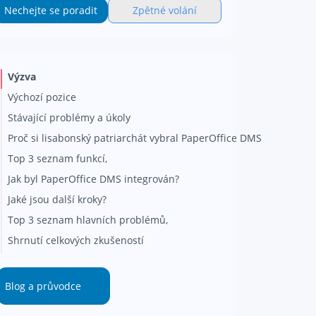
Nechejte se poradit
Zpětné volání
Výzva
Výchozí pozice
Stávající problémy a úkoly
Proč si lisabonský patriarchát vybral PaperOffice DMS
Top 3 seznam funkcí,
Jak byl PaperOffice DMS integrován?
Jaké jsou další kroky?
Top 3 seznam hlavních problémů,
Shrnutí celkových zkušeností
Blog a průvodce