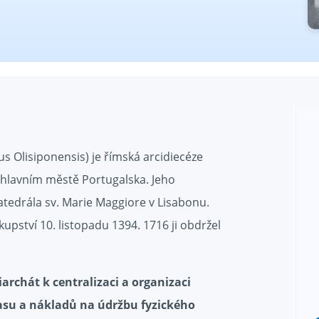
us Olisiponensis) je římská arcidiecéze
, hlavním městě Portugalska. Jeho
atedrála sv. Marie Maggiore v Lisabonu.
upství 10. listopadu 1394. 1716 ji obdržel
rchát k centralizaci a organizaci
času a nákladů na údržbu fyzického