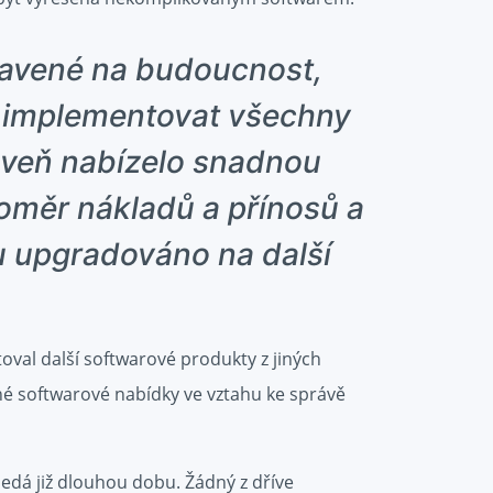
pravené na budoucnost,
 implementovat všechny
oveň nabízelo snadnou
oměr nákladů a přínosů a
 upgradováno na další
val další softwarové produkty z jiných
 softwarové nabídky ve vztahu ke správě
ledá již dlouhou dobu. Žádný z dříve