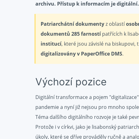
archivu. Přístup k informacím je digitální.
Patriarchátní dokumenty
z oblastí
osob
dokumentů 285 farností
patřících k lis
institucí
, které jsou závislé na biskupovi,
digitalizovány v PaperOffice DMS
.
Výchozí pozice
Digitální transformace a pojem "digitalizace
pandemie a nyní již nejsou pro mnoho společ
Téma dalšího digitálního rozvoje je také pev
Protože i v církvi, jako je lisabonský patriar
úkoly, které se dříve prováděly ručně a analo