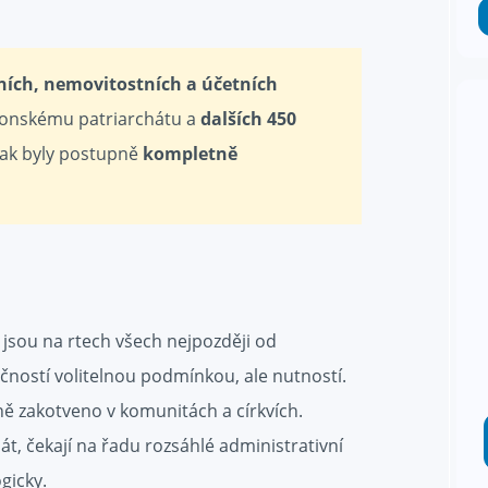
ních, nemovitostních a účetních
abonskému patriarchátu a
dalších 450
 tak byly postupně
kompletně
" jsou na rtech všech nejpozději od
ností volitelnou podmínkou, ale nutností.
ně zakotveno v komunitách a církvích.
chát, čekají na řadu rozsáhlé administrativní
gicky.