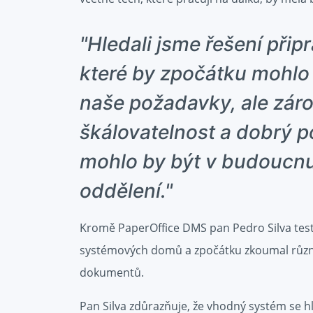
"Hledali jsme řešení při
které by zpočátku mohlo
naše požadavky, ale zár
škálovatelnost a dobrý p
mohlo by být v budoucnu
oddělení."
Kromě PaperOffice DMS pan Pedro Silva testo
systémových domů a zpočátku zkoumal různé
dokumentů.
Pan Silva zdůrazňuje, že vhodný systém se h