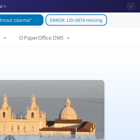
×
ai
→
áhnout zdarma"
ERROR: LID-5874 missing
e
O PaperOffice DMS