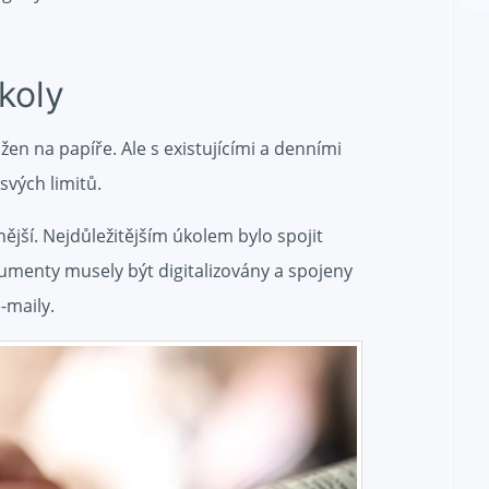
koly
žen na papíře. Ale s existujícími a denními
vých limitů.
ější. Nejdůležitějším úkolem bylo spojit
kumenty musely být digitalizovány a spojeny
-maily.