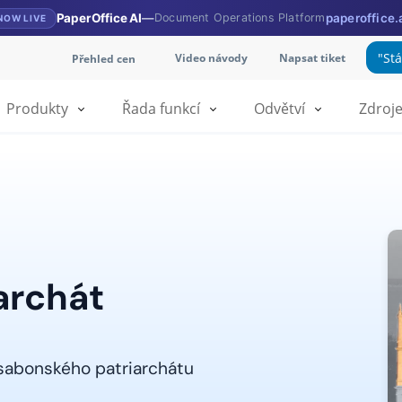
PaperOffice AI
—
Document Operations Platform
paperoffice.
NOW LIVE
"St
Video návody
Napsat tiket
Přehled cen
Produkty
Řada funkcí
Odvětví
Zdroj
archát
lisabonského patriarchátu