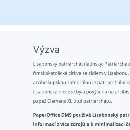
Výzva
Lisabonský patriarchát (latinsky: Patriarchat
římskokatolické církve se sídlem v Lisabonu
arcibiskupskou katedrálou je patriarchální k
Lisabonská diecéze byla povýšena na arcibisk
papež Clemens XI. titul patriarchátu.
PaperOffice DMS používá Lisabonský patria
informací z více zdrojů a k minimalizaci 