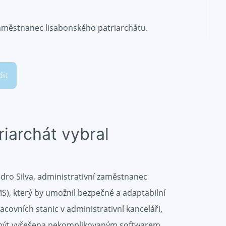
zaměstnanec lisabonského patriarchátu.
dit
riarchát vybral
dro Silva, administrativní zaměstnanec
), který by umožnil bezpečné a adaptabilní
covních stanic v administrativní kanceláři,
la být vyřešena nekomplikovaným softwarem.