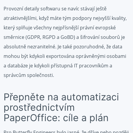
Provozní detaily softwaru se navíc stávají ještě
atraktivnějšími, když máte tým podpory nejvyšší kvality,
který splňuje všechny nejpřísnější právní evropské
směrnice (GDPR, RGPD a GoBD) a šifrování souborů je
absolutně nezranitelné. Je také pozoruhodné, že data
mohou být kdykoli exportována oprávněnými osobami
a databáze je kdykoli přístupná IT pracovníkům a
správcům společnosti.
Přepněte na automatizaci
prostřednictvím
PaperOffice: cíle a plán
Pro Butterfly Engineers bylo jasné, že dříve nebo později