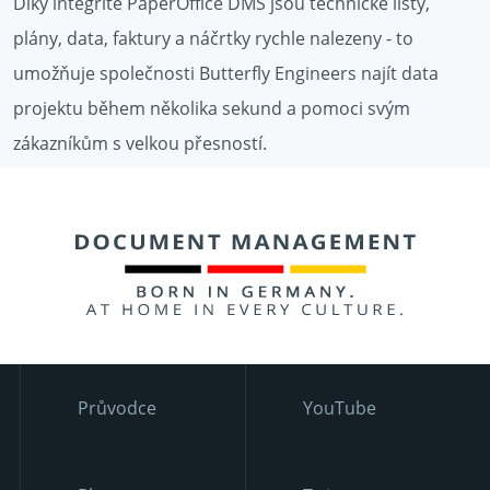
Díky integritě PaperOffice DMS jsou technické listy,
plány, data, faktury a náčrtky rychle nalezeny - to
umožňuje společnosti Butterfly Engineers najít data
projektu během několika sekund a pomoci svým
zákazníkům s velkou přesností.
Průvodce
YouTube