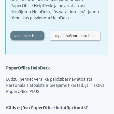
PaperOffice HelpDesk. Ja nevarat atrast
risinājumu HelpDesk, jūs varat ierosināt jaunu
tēmu, kas pievienota HelpDesk.
Izveidojiet biļeti
BUJ / Zināšanu datu bāze
PaperOffice HelpDesk
Lūdzu, ņemiet vērā, ka palīdzībai nav atbalsta.
Personālais atbalsts ir pieejams tikai tad, ja ir aktīvs
PaperOffice PLUS.
Kāds ir Jūsu PaperOffice lietotāja konts?