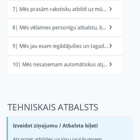
7| Mēs prasām rakstisku atbildi uz mūsu jautājumiem.
8| Mēs vēlamies personīgu atbalstu, bet bez izmaksām.
9| Mēs jau esam iegādājušies un tagad vajagam palīdzību
10| Mēs nesaņemam automātiskus atjauninājumus vai jaunas versijas.
TEHNISKAIS ATBALSTS
Izveidot ziņojumu / Atbalsta biļeti
Atrastiet atbildes uz jūsu jautājumiem