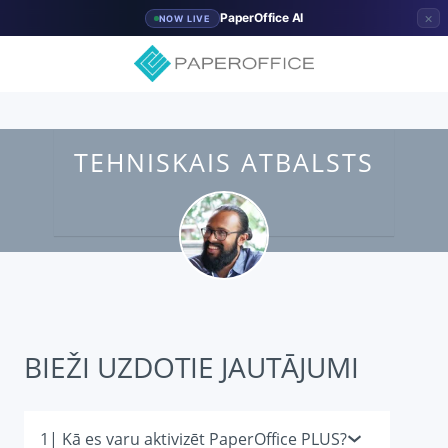
×
PaperOffice AI
NOW LIVE
TEHNISKAIS ATBALSTS
BIEŽI UZDOTIE JAUTĀJUMI
1| Kā es varu aktivizēt PaperOffice PLUS?