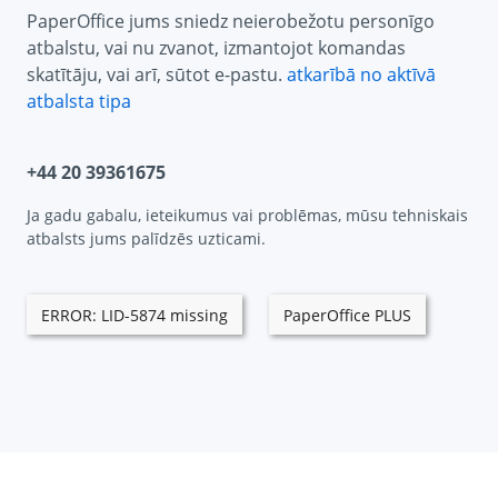
PaperOffice jums sniedz neierobežotu personīgo
atbalstu, vai nu zvanot, izmantojot komandas
skatītāju, vai arī, sūtot e-pastu.
atkarībā no aktīvā
atbalsta tipa
+44 20 39361675
Ja gadu gabalu, ieteikumus vai problēmas, mūsu tehniskais
atbalsts jums palīdzēs uzticami.
ERROR: LID-5874 missing
PaperOffice PLUS