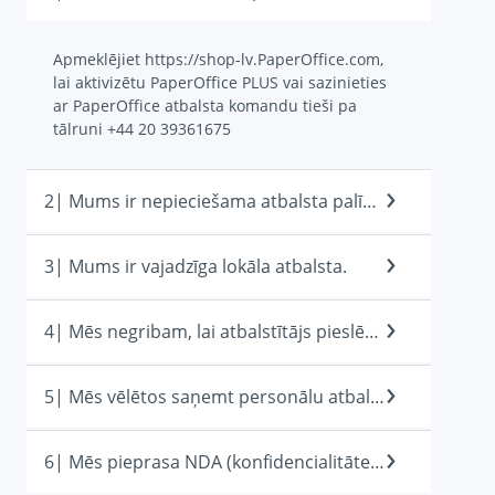
Apmeklējiet https://shop-lv.PaperOffice.com,
lai aktivizētu PaperOffice PLUS vai sazinieties
ar PaperOffice atbalsta komandu tieši pa
tālruni +44 20 39361675
2| Mums ir nepieciešama atbalsta palīdzība ne PaperOffice produktiem
3| Mums ir vajadzīga lokāla atbalsta.
4| Mēs negribam, lai atbalstītājs pieslēgtos mūsu sistēmai.
5| Mēs vēlētos saņemt personālu atbalstu, bet neaktivizēt PaperOffice PLUS.
6| Mēs pieprasa NDA (konfidencialitātes līgumu)