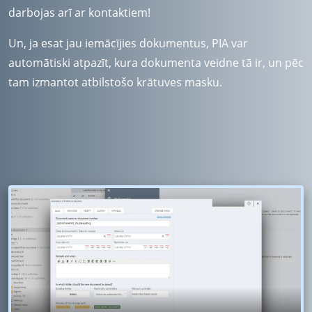
darbojas arī ar kontaktiem!
Un, ja esat jau iemācījies dokumentus, PIA var
automātiski atpazīt, kura dokumenta veidne tā ir, un pēc
tam izmantot atbilstošo krātuves masku.