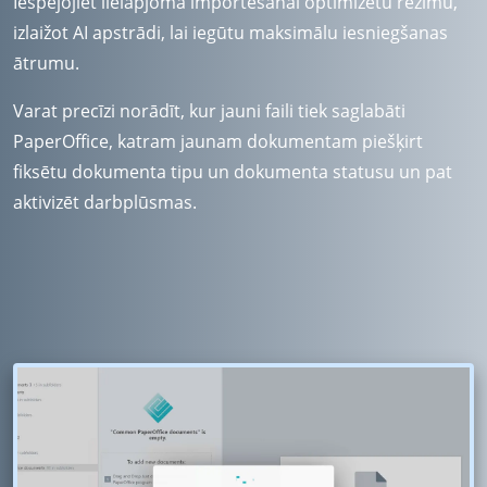
Iespējojiet lielapjoma importēšanai optimizētu režīmu,
izlaižot AI apstrādi, lai iegūtu maksimālu iesniegšanas
ātrumu.
Varat precīzi norādīt, kur jauni faili tiek saglabāti
PaperOffice, katram jaunam dokumentam piešķirt
fiksētu dokumenta tipu un dokumenta statusu un pat
aktivizēt darbplūsmas.