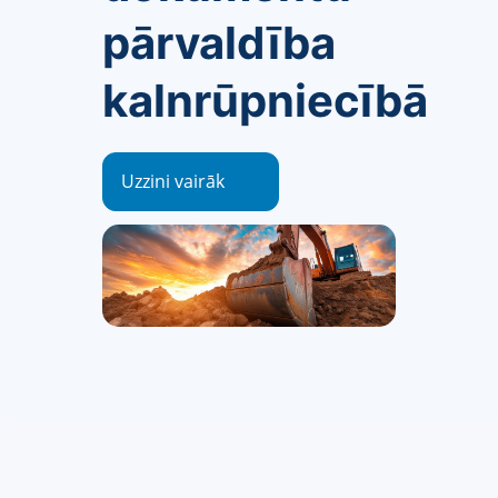
pārvaldība
kalnrūpniecībā
Uzzini vairāk