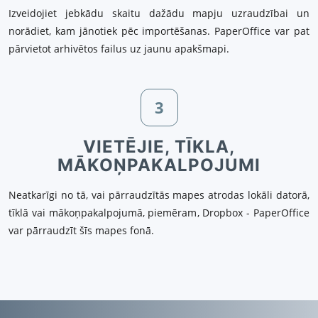
Izveidojiet jebkādu skaitu dažādu mapju uzraudzībai un
norādiet, kam jānotiek pēc importēšanas. PaperOffice var pat
pārvietot arhivētos failus uz jaunu apakšmapi.
3
VIETĒJIE, TĪKLA,
MĀKOŅPAKALPOJUMI
Neatkarīgi no tā, vai pārraudzītās mapes atrodas lokāli datorā,
tīklā vai mākoņpakalpojumā, piemēram, Dropbox - PaperOffice
var pārraudzīt šīs mapes fonā.