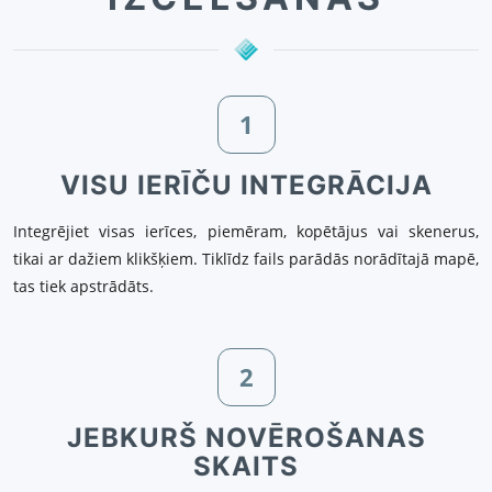
1
VISU IERĪČU INTEGRĀCIJA
Integrējiet visas ierīces, piemēram, kopētājus vai skenerus,
tikai ar dažiem klikšķiem. Tiklīdz fails parādās norādītajā mapē,
tas tiek apstrādāts.
2
JEBKURŠ NOVĒROŠANAS
SKAITS