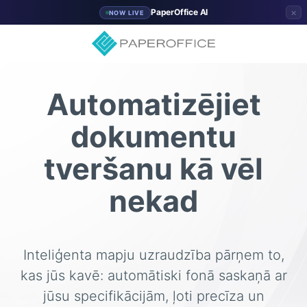
×
PaperOffice AI
NOW LIVE
Automatizējiet
dokumentu
tveršanu kā vēl
nekad
Inteliģenta mapju uzraudzība pārņem to,
kas jūs kavē: automātiski fonā saskaņā ar
jūsu specifikācijām, ļoti precīza un