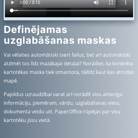
Definējamas
uzglabāšanas maskas
Vai vēlaties automātiski tvert failus, bet arī automātiski
atzīmēt tos līdz mazākajai detaļai? Norādiet, ka konkrēta
kartotēkas maska tiek izmantota, tiklīdz kaut kas atrodas
mapē.
Papildus uzraudzībai varat arī norādīt visu attiecīgo
informāciju, piemēram, vārdu, uzglabāšanas vietu,
dokumenta veidu utt. PaperOffice rūpējas par visu
kartotēku jūsu vietā.