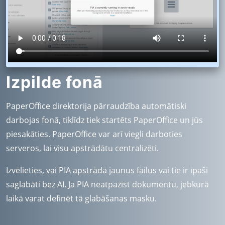
Izpilde fonā
PaperOffice direktorija pārraudzība automātiski
darbojas fonā, tiklīdz tiek startēts PaperOffice un jūs
piesakāties. PaperOffice var arī viegli darboties
serveros, lai visu apstrādātu centralizēti.
Izvēlieties, vai PIA apstrādā jaunus failus vai tie ir īpaši
saglabāti bez AI. Ja PIA neatpazīst dokumentu, jebkurā
laikā varat definēt tā glabāšanas masku.