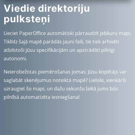
Viedie direktoriju
pulksteņi
Lieciet PaperOffice automātiski pārraudzīt jebkuru mapi.
Tiklīdz šajā mapē parādās jauni faili, tie tiek arhivēti
atbilstoši jūsu specifikācijām un apstrādāti pilnīgi
autonomi.
Neierobežotas piemērošanas jomas: Jūsu kopētājs var
saglabāt skenējumus noteiktā mapē? Lieliski, vienkārši
uzraugiet šo mapi, un dažu sekunžu laikā jums būs
pilnībā automatizēta iesniegšana!