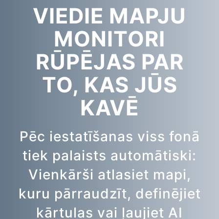
VIEDIE MAPJU
MONITORI
RŪPĒJAS PAR
TO, KAS JŪS
KAVĒ
Pēc iestatīšanas viss fonā
tiek palaists automātiski:
Vienkārši atlasiet mapi,
kuru pārraudzīt, definējiet
kārtulas vai ļaujiet AI