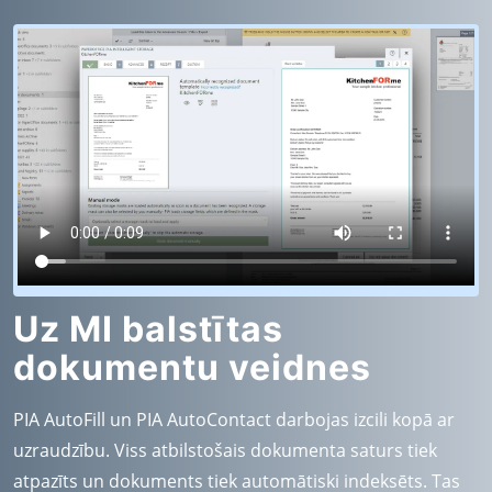
Uz MI balstītas
dokumentu veidnes
PIA AutoFill un PIA AutoContact darbojas izcili kopā ar
uzraudzību. Viss atbilstošais dokumenta saturs tiek
atpazīts un dokuments tiek automātiski indeksēts. Tas