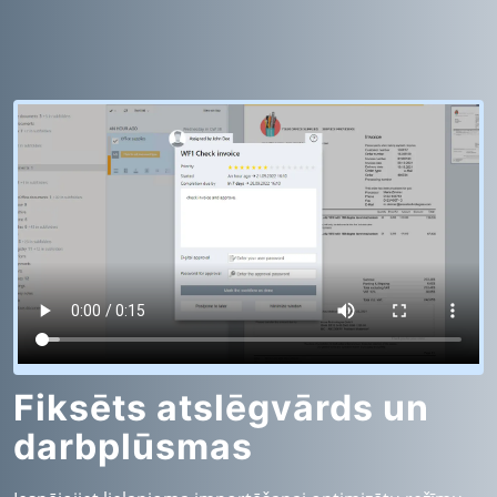
Fiksēts atslēgvārds un
darbplūsmas