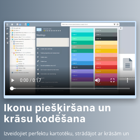
Ikonu piešķiršana un
krāsu kodēšana
Izveidojiet perfektu kartotēku, strādājot ar krāsām un