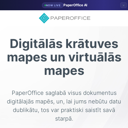
×
PaperOffice AI
NOW LIVE
Digitālās krātuves
mapes un virtuālās
mapes
PaperOffice saglabā visus dokumentus
digitālajās mapēs, un, lai jums nebūtu datu
dublikātu, tos var praktiski saistīt savā
starpā.