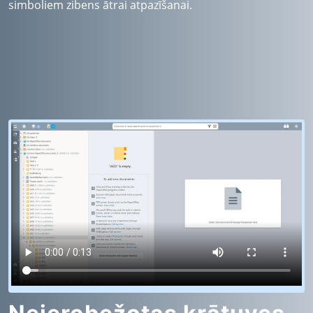
simboliem zibens ātrai atpazīšanai.