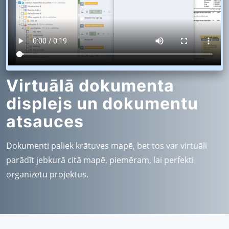
Virtuālā dokumenta
displejs un dokumentu
atsauces
Dokumenti paliek krātuves mapē, bet tos var virtuāli
parādīt jebkurā citā mapē, piemēram, lai perfekti
organizētu projektus.