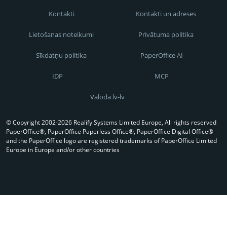
Kontakti
Kontakti un adreses
Lietošanas noteikumi
Privātuma politika
Sīkdatņu politika
PaperOffice AI
IDP
MCP
Valoda lv-lv
© Copyright 2002-2026 Realify Systems Limited Europe, All rights reserved
PaperOffice®, PaperOffice Paperless Office®, PaperOffice Digital Office®
and the PaperOffice logo are registered trademarks of PaperOffice Limited
Europe in Europe and/or other countries