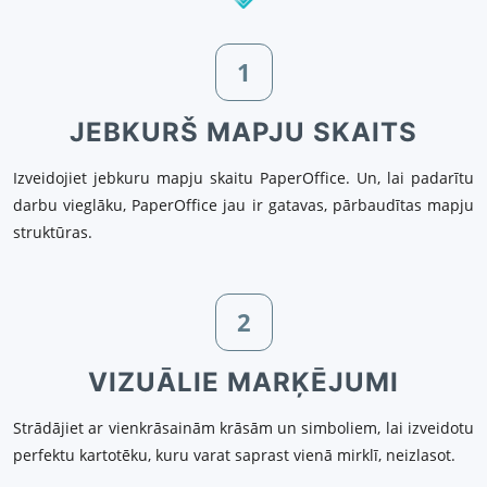
1
JEBKURŠ MAPJU SKAITS
Izveidojiet jebkuru mapju skaitu PaperOffice. Un, lai padarītu
darbu vieglāku, PaperOffice jau ir gatavas, pārbaudītas mapju
struktūras.
2
VIZUĀLIE MARĶĒJUMI
Strādājiet ar vienkrāsainām krāsām un simboliem, lai izveidotu
perfektu kartotēku, kuru varat saprast vienā mirklī, neizlasot.