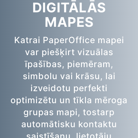
DIGITĀLĀS
MAPES
Katrai PaperOffice mapei
var piešķirt vizuālas
īpašības, piemēram,
simbolu vai krāsu, lai
izveidotu perfekti
optimizētu un tīkla mēroga
grupas mapi, tostarp
automātisku kontaktu
saistīšanu, lietotāju