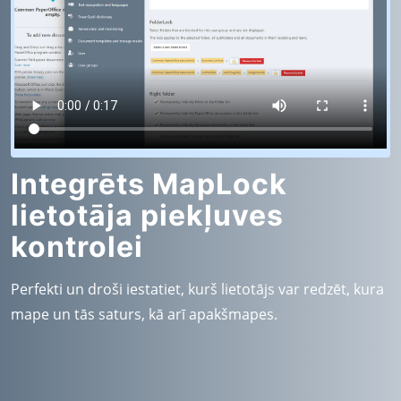
Integrēts MapLock
lietotāja piekļuves
kontrolei
Perfekti un droši iestatiet, kurš lietotājs var redzēt, kura
mape un tās saturs, kā arī apakšmapes.