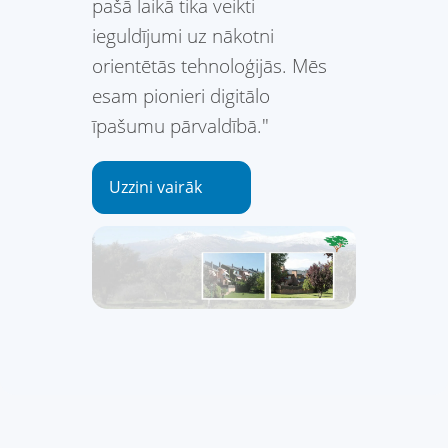
pašā laikā tika veikti
ieguldījumi uz nākotni
orientētās tehnoloģijās. Mēs
esam pionieri digitālo
īpašumu pārvaldībā."
Uzzini vairāk