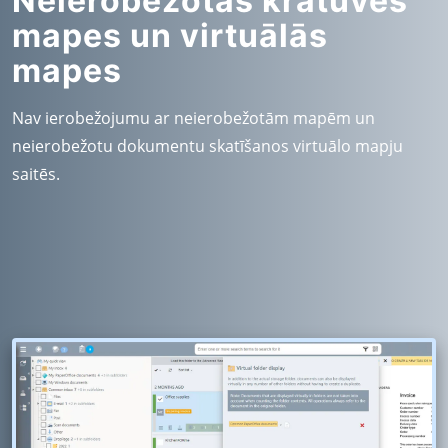
Neierobežotas krātuves
mapes un virtuālās
mapes
Nav ierobežojumu ar neierobežotām mapēm un
neierobežotu dokumentu skatīšanos virtuālo mapju
saitēs.