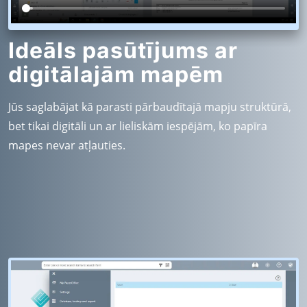
Ideāls pasūtījums ar
digitālajām mapēm
Jūs saglabājat kā parasti pārbaudītajā mapju struktūrā,
bet tikai digitāli un ar lieliskām iespējām, ko papīra
mapes nevar atļauties.