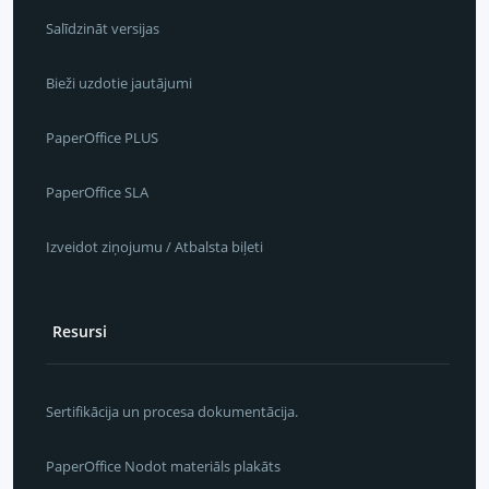
Salīdzināt versijas
Bieži uzdotie jautājumi
PaperOffice PLUS
PaperOffice SLA
Izveidot ziņojumu / Atbalsta biļeti
Resursi
Sertifikācija un procesa dokumentācija.
PaperOffice Nodot materiāls plakāts