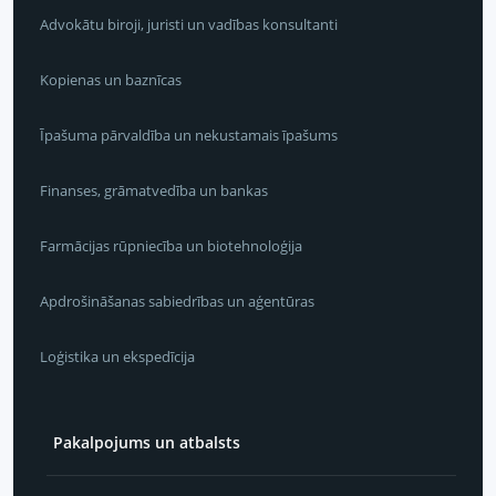
Advokātu biroji, juristi un vadības konsultanti
Kopienas un baznīcas
Īpašuma pārvaldība un nekustamais īpašums
Finanses, grāmatvedība un bankas
Farmācijas rūpniecība un biotehnoloģija
Apdrošināšanas sabiedrības un aģentūras
Loģistika un ekspedīcija
Pakalpojums un atbalsts