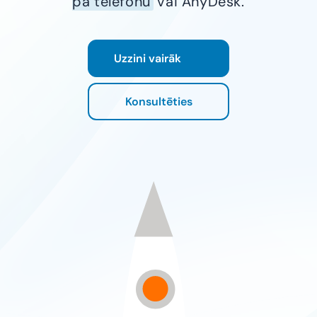
pa telefonu
vai AnyDesk.
Uzzini vairāk
Konsultēties