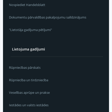
Nospiediet Handelsblatt
Dokumentu pārvaldības pakalpojumu salīdzinājums
"Lietotāja gadījuma pētījumi"
Lietojuma gadījumi
Rūpniecības pārskats
Rūpniecība un tirdzniecība
Veselības aprūpe un prakse
Iestādes un valsts iestādes