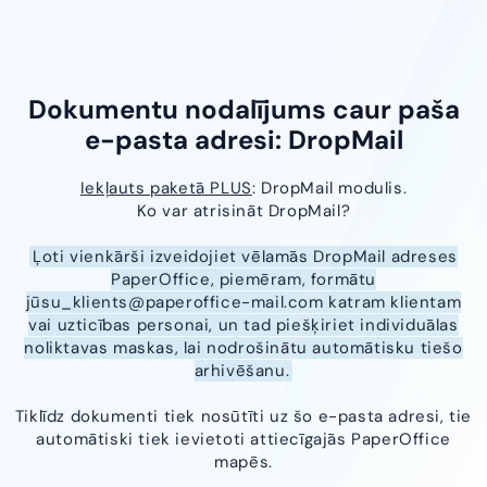
Dokumentu nodalījums caur paša
e-pasta adresi: DropMail
Iekļauts paketā PLUS
: DropMail modulis.
Ko var atrisināt DropMail?
Ļoti vienkārši izveidojiet vēlamās DropMail adreses
PaperOffice, piemēram, formātu
jū
su_klients@paperoffice-mail.com
katram klientam
vai uzticības personai, un tad piešķiriet individuālas
noliktavas maskas, lai nodrošinātu automātisku tiešo
arhivēšanu.
Tiklīdz dokumenti tiek nosūtīti uz šo e-pasta adresi, tie
automātiski tiek ievietoti attiecīgajās PaperOffice
mapēs.