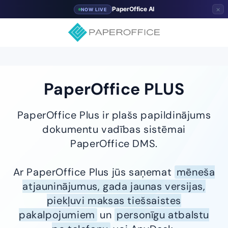
×
PaperOffice AI
NOW LIVE
PaperOffice PLUS
PaperOffice Plus ir plašs papildinājums
dokumentu vadības sistēmai
PaperOffice DMS.
Ar PaperOffice Plus jūs saņemat
mēneša
atjauninājumus, gada jaunas versijas,
piekļuvi maksas tiešsaistes
pakalpojumiem
un
personīgu atbalstu