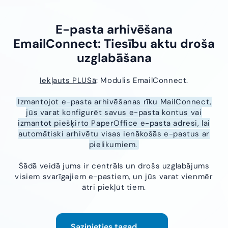
E-pasta arhivēšana
EmailConnect: Tiesību aktu droša
uzglabāšana
Iekļauts PLUSā
: Modulis EmailConnect.
Izmantojot e-pasta arhivēšanas rīku MailConnect,
jūs varat konfigurēt savus e-pasta kontus vai
izmantot piešķirto PaperOffice e-pasta adresi, lai
automātiski arhivētu visas ienākošās e-pastus ar
pielikumiem.
Šādā veidā jums ir centrāls un drošs uzglabājums
visiem svarīgajiem e-pastiem, un jūs varat vienmēr
ātri piekļūt tiem.
Sazinieties tagad