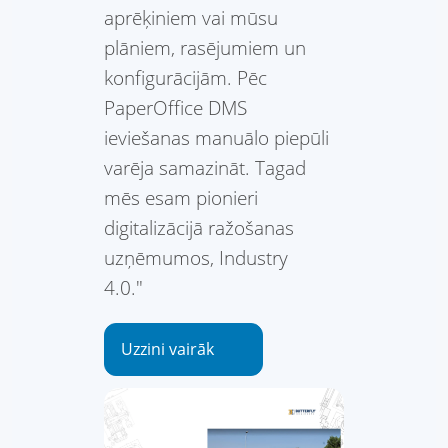
aprēķiniem vai mūsu
plāniem, rasējumiem un
konfigurācijām. Pēc
PaperOffice DMS
ieviešanas manuālo piepūli
varēja samazināt. Tagad
mēs esam pionieri
digitalizācijā ražošanas
uzņēmumos, Industry
4.0."
Uzzini vairāk