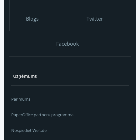
Blogs
Twitter
Facebook
Uzņēmums
Par mums
PaperOffice partneru programma
Nospiediet Welt.de