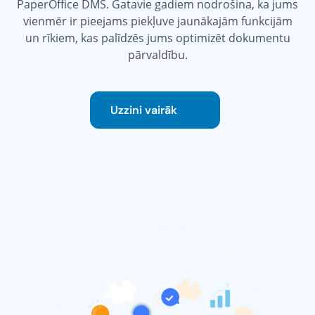
PaperOffice DMS. Gatavie gadiem nodrošina, ka jums
vienmēr ir pieejams piekļuve jaunākajām funkcijām
un rīkiem, kas palīdzēs jums optimizēt dokumentu
pārvaldību.
Uzzini vairāk