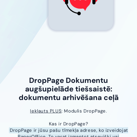
DropPage Dokumentu
augšupielāde tiešsaistē:
dokumentu arhivēšana ceļā
Iekļauts PLUS
: Modulis DropPage.
Kas ir DropPage?
DropPage ir jūsu pašu tīmekļa adrese, ko izveidojat
PaperOffice. To varat izmantot atsevišķi vai