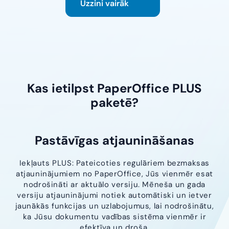
Uzzini vairāk
Kas ietilpst PaperOffice PLUS
paketē?
Pastāvīgas atjaunināšanas
Iekļauts PLUS: Pateicoties regulāriem bezmaksas
atjauninājumiem no PaperOffice, Jūs vienmēr esat
nodrošināti ar aktuālo versiju. Mēneša un gada
versiju atjauninājumi notiek automātiski un ietver
jaunākās funkcijas un uzlabojumus, lai nodrošinātu,
ka Jūsu dokumentu vadības sistēma vienmēr ir
efektīva un droša.