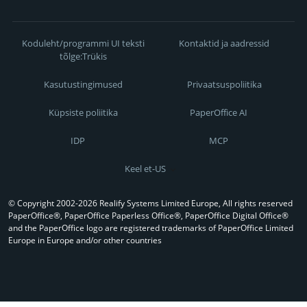
Koduleht/programmi UI teksti
Kontaktid ja aadressid
tõlge:Trükis
Kasutustingimused
Privaatsuspoliitika
Küpsiste poliitika
PaperOffice AI
IDP
MCP
Keel et-US
© Copyright 2002-2026 Realify Systems Limited Europe, All rights reserved
PaperOffice®, PaperOffice Paperless Office®, PaperOffice Digital Office®
and the PaperOffice logo are registered trademarks of PaperOffice Limited
Europe in Europe and/or other countries