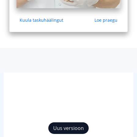
Kuula taskuhäälingut
Loe praegu
Uus versioon