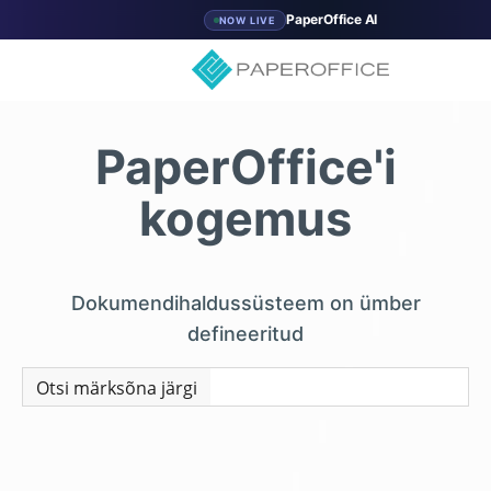
PaperOffice AI
NOW LIVE
PaperOffice'i
kogemus
Dokumendihaldussüsteem on ümber
defineeritud
Otsi märksõna järgi