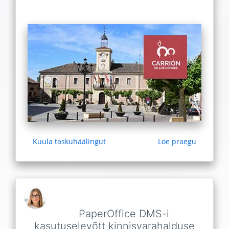
Kuula taskuhäälingut
Loe praegu
PaperOffice DMS-i
kasutuselevõtt kinnisvarahalduse