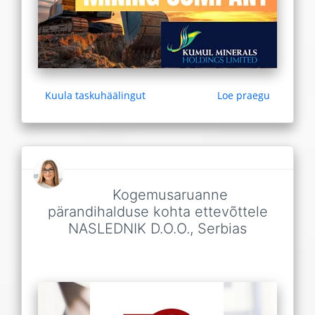
Kuula taskuhäälingut
Loe praegu
Kogemusaruanne
pärandihalduse kohta ettevõttele
NASLEDNIK D.O.O., Serbias