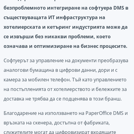
безпроблемното интегриране на софтуера DMS в
съществуващата ИТ инфраструктура на
хотелиерската и кетъринг индустрията може да
се извърши без никакви проблеми, което
означава и оптимизиране на бизнес процесите.
Софтуерът за управление на документи преобразува
аналогови бумащина в цифрови данни, дори и с
камера за мобилен телефон. Тъй като управлението
на постъпленията от хотелиерството и бележките за
доставка не трябва да се подценява в този бранш.
Благодарение на използването на PaperOffice DMS и
връзката на скенера, достъпна от фабриката,
служителите могат да цифровизират входящите