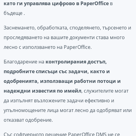
като ги управлява цифрово в PaperOffice
в
бъдеще .
Заснемането, обработката, споделянето, търсенето и
проследяването на вашите документи става много
лесно с използването на PaperOffice.
Благодарение на
контролирания достъп,
подробните списъци със задачи, както и
одобренията, използващи работни потоци и
надеждни известия по имейл
, служителите могат
да изпълнят възложените задачи ефективно и
упълномощените лица могат лесно да одобряват или
отказват одобрение.
Със софтуерното решение PaperOffice DMS не се