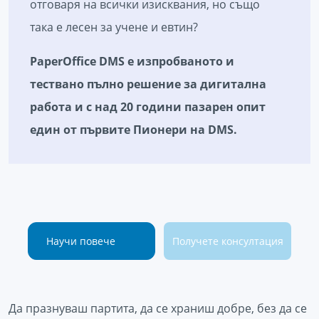
отговаря на всички изисквания, но също
така е лесен за учене и евтин?
PaperOffice DMS е изпробваното и
тествано пълно решение за дигитална
работа и с над 20 години пазарен опит
един от първите Пионери на DMS.
Научи повече
Получете консултация
Да празнуваш партита, да се храниш добре, без да се