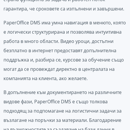
гарантира, че сроковете са изпълнени и завършени.
PaperOffice DMS има умна навигация в менюто, която
е логически структурирана и позволява интуитивна
работа в много области. Видео уроци, достъпни
безплатно в интернет предоставят допълнителна
поддръжка и, разбира се, курсове за обучение също
могат да се провеждат директно в централата на
компанията на клиента, ако желаете.
В допълнение към документирането на различните
видове фази, PaperOffice DMS е също толкова
подходящ за подпомагане на логистични задачи за
възлагане на поръчки за материали. Благодарение
на възможностите за създаване на бази данни в