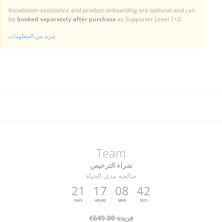
Installation assistance and product onboarding are optional and can
be
booked separately after purchase
as Supporter Level 1+2.
مزيد من المعلومات
Team
شراء الترخيص
صالحة مدى الحياة
2
1
1
7
0
8
4
1
فريدة
€649.00