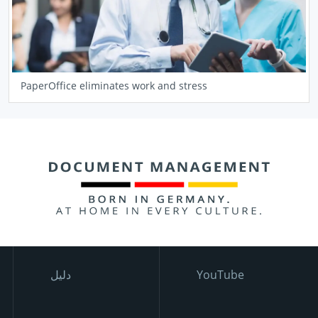
PaperOffice eliminates work and stress
YouTube
دليل