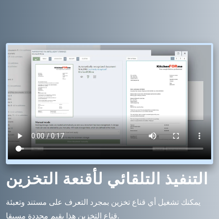
التنفيذ التلقائي لأقنعة التخزين
يمكنك تشغيل أي قناع تخزين بمجرد التعرف على مستند وتعبئة
قناع التخزين هذا بقيم محددة مسبقا.