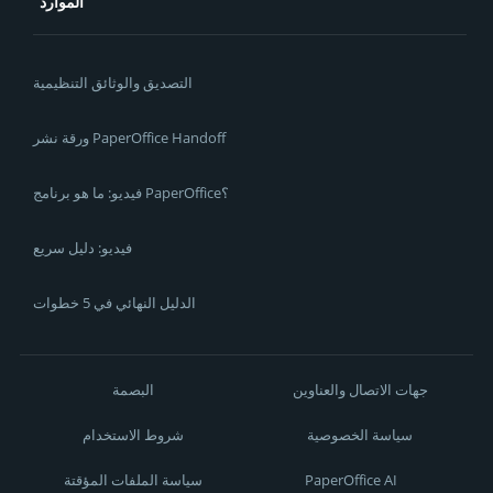
الموارد
التصديق والوثائق التنظيمية
ورقة نشر PaperOffice Handoff
فيديو: ما هو برنامج PaperOffice؟
فيديو: دليل سريع
الدليل النهائي في 5 خطوات
جهات الاتصال والعناوين
البصمة
سياسة الخصوصية
شروط الاستخدام
PaperOffice AI
سياسة الملفات المؤقتة