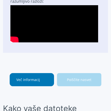
razumljivo razloži:
Več informacij
Poiščite nasvet
Kako vaše datoteke