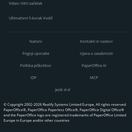
Video: Hitri začetek
Ultimativni 5-korak Vodič
Natisni
Kontakti in naslovi
Pogoji uporabe
Izjava o zasebnosti
Politika piškotkov
PaperOffice AI
IDP
MCP
Jezik sl-sl
© Copyright 2002-2026 Realify Systems Limited Europe, All rights reserved
PaperOffice®, PaperOffice Paperless Office®, PaperOffice Digital Office®
and the PaperOffice logo are registered trademarks of PaperOffice Limited
Europe in Europe and/or other countries