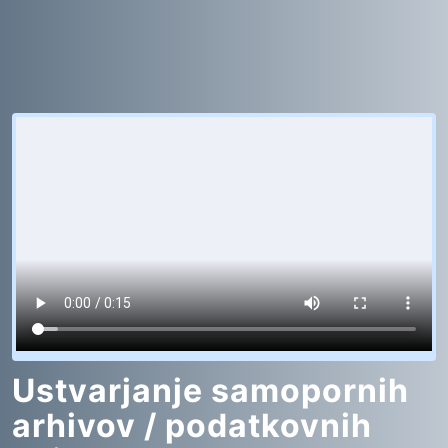
Ustvarjanje samopornih
arhivov / podatkovnih