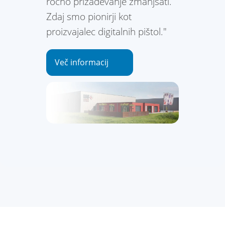
ročno prizadevanje zmanjšati.
Zdaj smo pionirji kot
proizvajalec digitalnih pištol."
Več informacij