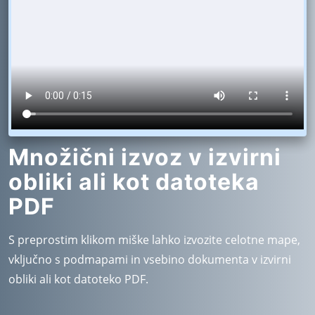
Množični izvoz v izvirni
obliki ali kot datoteka
PDF
S preprostim klikom miške lahko izvozite celotne mape,
vključno s podmapami in vsebino dokumenta v izvirni
obliki ali kot datoteko PDF.