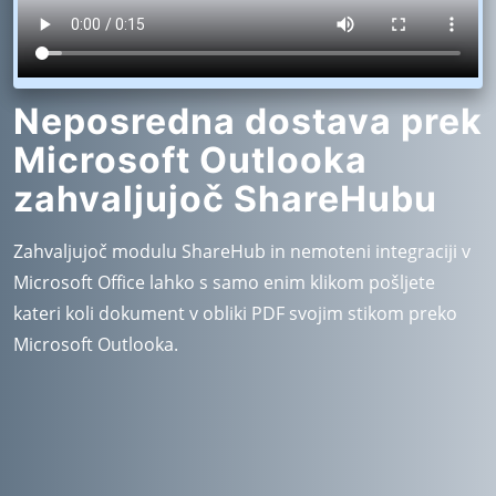
Neposredna dostava prek
Microsoft Outlooka
zahvaljujoč ShareHubu
Zahvaljujoč modulu ShareHub in nemoteni integraciji v
Microsoft Office lahko s samo enim klikom pošljete
kateri koli dokument v obliki PDF svojim stikom preko
Microsoft Outlooka.