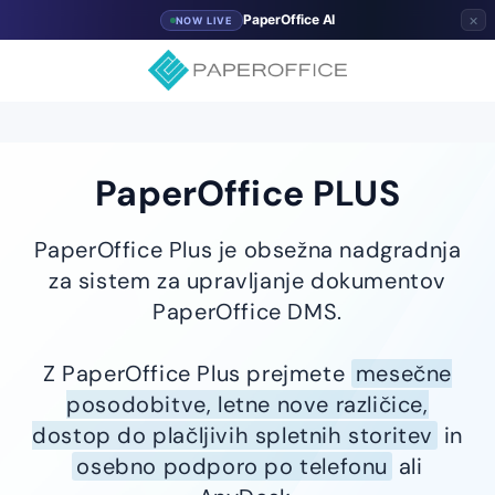
×
PaperOffice AI
NOW LIVE
PaperOffice PLUS
PaperOffice Plus je obsežna nadgradnja
za sistem za upravljanje dokumentov
PaperOffice DMS.
Z PaperOffice Plus prejmete
mesečne
posodobitve, letne nove različice,
dostop do plačljivih spletnih storitev
in
osebno podporo po telefonu
ali