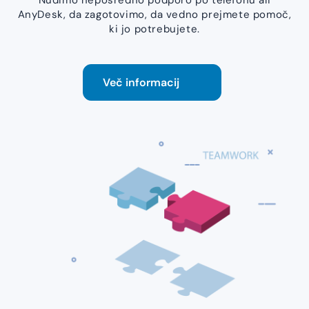
Nudimo neposredno podporo po telefonu ali
AnyDesk, da zagotovimo, da vedno prejmete pomoč,
ki jo potrebujete.
Več informacij