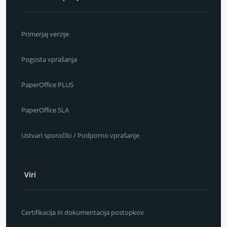
Primerjaj verzije
Pogosta vprašanja
PaperOffice PLUS
PaperOffice SLA
Ustvari sporočilo / Podporno vprašanje
Viri
Certifikacija in dokumentacija postopkov