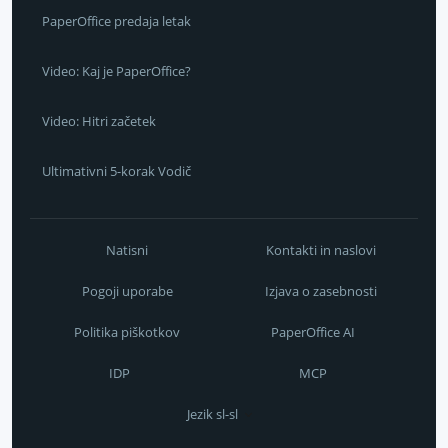
PaperOffice predaja letak
Video: Kaj je PaperOffice?
Video: Hitri začetek
Ultimativni 5-korak Vodič
Natisni
Kontakti in naslovi
Pogoji uporabe
Izjava o zasebnosti
Politika piškotkov
PaperOffice AI
IDP
MCP
Jezik sl-sl