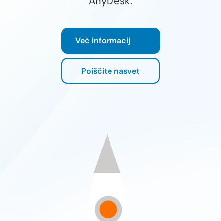
AnyDesk.
Več informacij
Poiščite nasvet