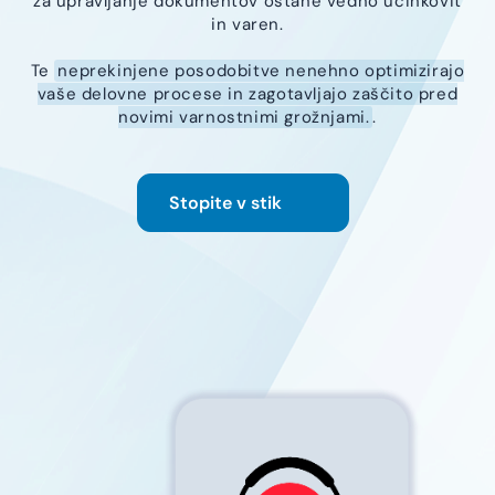
za upravljanje dokumentov ostane vedno učinkovit
in varen.
Te
neprekinjene posodobitve nenehno optimizirajo
vaše delovne procese in zagotavljajo zaščito pred
novimi varnostnimi grožnjami.
.
Stopite v stik