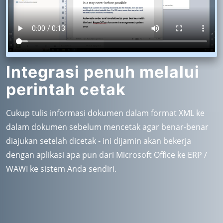
Integrasi penuh melalui
perintah cetak
Cukup tulis informasi dokumen dalam format XML ke
dalam dokumen sebelum mencetak agar benar-benar
diajukan setelah dicetak - ini dijamin akan bekerja
dengan aplikasi apa pun dari Microsoft Office ke ERP /
WAWI ke sistem Anda sendiri.