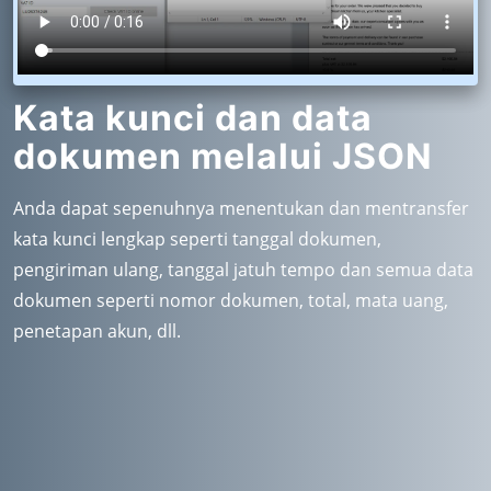
Kata kunci dan data
dokumen melalui JSON
Anda dapat sepenuhnya menentukan dan mentransfer
kata kunci lengkap seperti tanggal dokumen,
pengiriman ulang, tanggal jatuh tempo dan semua data
dokumen seperti nomor dokumen, total, mata uang,
penetapan akun, dll.